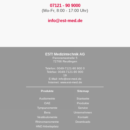
07121 - 90 9000
(Mo-Fr, 8:00 - 17:00 Uhr)
info@est-med.de
EST! Medizintechnik AG
Panoramastraße 5
72766 Reutlingen
Telefon: 0049-7121-90 900 0
Telefax: 0049-7121-90 900
19
E-Mail: info@est-med.de
Internet: www.est-med.de
Produkte
Sitemap
Audiometrie
Startseite
OAE
Produkte
Tympanometrie
Service
Bera
Unternehmen
Vestibulometrie
Kontakt
Rhinomanometrie
Downloads
HNO Arbeitsplatz