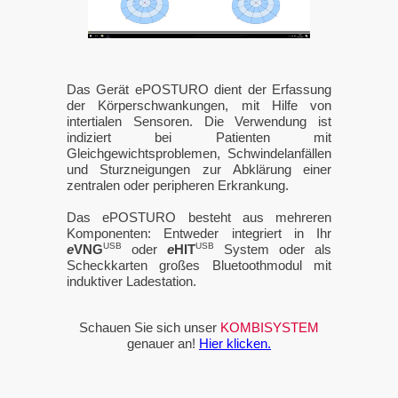
Das Gerät
e
POSTURO
dient der Erfassung
der Körperschwankungen, mit Hilfe von
intertialen Sensoren. Die Verwendung ist
indiziert bei Patienten mit
Gleichgewichtsproblemen, Schwindelanfällen
und Sturzneigungen zur Abklärung einer
zentralen oder peripheren Erkrankung.
Das
e
POSTURO
besteht aus mehreren
Komponenten: Entweder integriert in Ihr
USB
USB
e
VNG
oder
e
HIT
System oder als
Scheckkarten großes Bluetoothmodul mit
induktiver Ladestation.
Schauen Sie sich unser
KOMBISYSTEM
genauer an!
Hier klicken.