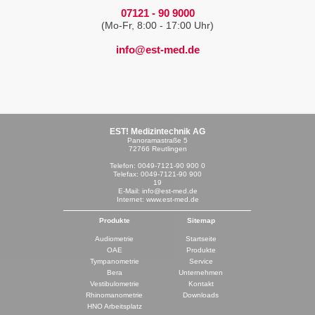
07121 - 90 9000
(Mo-Fr, 8:00 - 17:00 Uhr)
info@est-med.de
EST! Medizintechnik AG
Panoramastraße 5
72766 Reutlingen
Telefon: 0049-7121-90 900 0
Telefax: 0049-7121-90 900
19
E-Mail: info@est-med.de
Internet: www.est-med.de
Produkte
Sitemap
Audiometrie
Startseite
OAE
Produkte
Tympanometrie
Service
Bera
Unternehmen
Vestibulometrie
Kontakt
Rhinomanometrie
Downloads
HNO Arbeitsplatz