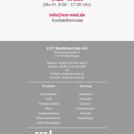
(Mo-Fr, 8:00 - 17:00 Uhr)
info@est-med.de
Kontaktformular
EST! Medizintechnik AG
Panoramastraße 5
72766 Reutlingen
Telefon: 0049-7121-90 900 0
Telefax: 0049-7121-90 900
19
E-Mail: info@est-med.de
Internet: www.est-med.de
Produkte
Sitemap
Audiometrie
Startseite
OAE
Produkte
Tympanometrie
Service
Bera
Unternehmen
Vestibulometrie
Kontakt
Rhinomanometrie
Downloads
HNO Arbeitsplatz