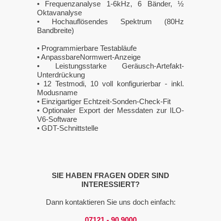
• Frequenzanalyse 1-6kHz, 6 Bänder, ½
Oktavanalyse
• Hochauflösendes Spektrum (80Hz
Bandbreite)
• Programmierbare Testabläufe
• AnpassbareNormwert-Anzeige
• Leistungsstarke Geräusch-Artefakt-
Unterdrückung
• 12 Testmodi, 10 voll konfigurierbar - inkl.
Modusname
• Einzigartiger Echtzeit-Sonden-Check-Fit
• Optionaler Export der Messdaten zur ILO-
V6-Software
• GDT-Schnittstelle
SIE HABEN FRAGEN ODER SIND
INTERESSIERT?
Dann kontaktieren Sie uns doch einfach:
07121 - 90 9000