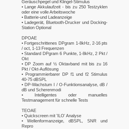
Geräuschpegel und Klingel-Stimulus
• Lange Akkulaufzeit - bis zu 250 Testzyklen
oder eine volle Arbeitswoche
• Batterie-und Ladeanzeige
• Ladegerät, Bluetooth-Drucker und Docking-
Station Optional
DPOAE
• Fortgeschrittenes DPgram 1-8kHz, 2-16 pts
/ oct, 1-13 Frequenzen
• Standard DPgram 6 Punkte, 1-8kHz, 2 Pkt /
Okt
• DP Zoom auf ½ Oktavband mit bis zu 16
Pkt / Okt-Auflösung
• Programmierbarer DP f1 und f2 Stimulus
40-75 dBSPL
• DP-Wachstum I / O-Funktionsanalyse, dB /
dB und Scherenmodi
• Intelligentes oder manuelles
Testmanagement für schnelle Tests
TEOAE
• Quickscreen mit 'ILO' Analyse
• Wellenformanzeige, dBSPL, SNR und
Repro